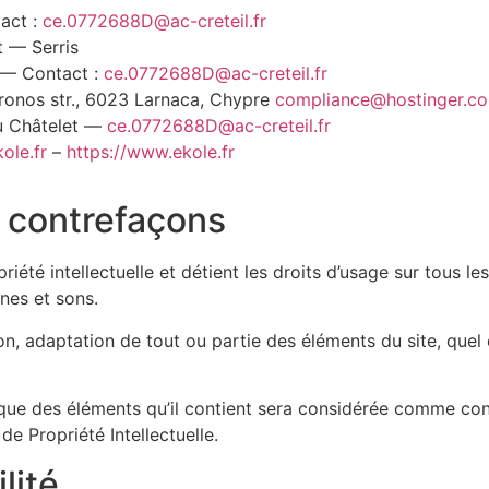
tact :
ce.0772688D@ac-creteil.fr
t — Serris
t — Contact :
ce.0772688D@ac-creteil.fr
ironos str., 6023 Larnaca, Chypre
compliance@hostinger.c
du Châtelet —
ce.0772688D@ac-creteil.fr
ole.fr
–
https://www.ekole.fr
t contrefaçons
riété intellectuelle et détient les droits d’usage sur tous l
ônes et sons.
n, adaptation de tout ou partie des éléments du site, quel q
onque des éléments qu’il contient sera considérée comme co
de Propriété Intellectuelle.
lité