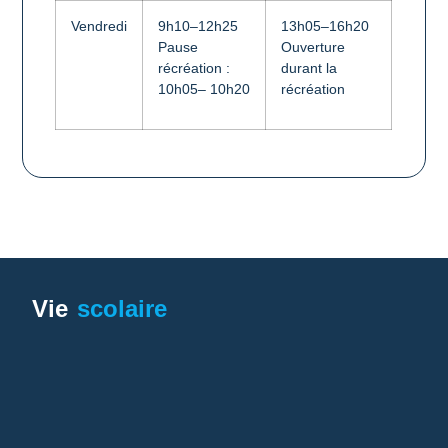
V
e
n
dredi
9
h
1
0
–
12
h
2
5
13
h
0
5
–
16
h
2
0
P
a
u
s
e
Ou
v
er
t
ure
ré
c
ré
a
t
i
o
n
:
dur
a
n
t
l
a
10
h
0
5
–
1
0
h
2
0
r
é
c
ré
a
t
i
o
n
Vie
scolaire