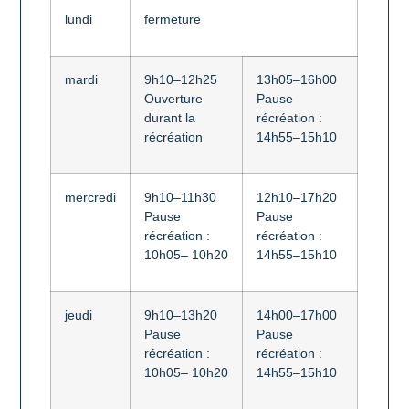
l
u
n
di
fer
m
e
t
ure
m
a
rdi
9
h
1
0
–
12
h
2
5
13
h
0
5
–
16
h
0
0
Ou
v
er
t
ure
P
a
u
s
e
dur
a
n
t
l
a
ré
c
ré
a
t
i
o
n
:
r
é
c
ré
a
t
i
o
n
14
h
5
5
–
1
5
h
1
0
m
er
c
redi
9
h
1
0
–
11
h
3
0
12
h
1
0
–
17
h
2
0
P
a
u
s
e
P
a
u
s
e
ré
c
ré
a
t
i
o
n
:
ré
c
ré
a
t
i
o
n
:
10
h
0
5
–
1
0
h
2
0
14
h
5
5
–
15
h
1
0
j
e
udi
9
h
1
0
–
13
h
2
0
14
h
0
0
–
17
h
0
0
P
a
u
s
e
P
a
u
s
e
ré
c
ré
a
t
i
o
n
:
ré
c
ré
a
t
i
o
n
:
10
h
0
5
–
1
0
h
2
0
14
h
5
5
–
1
5
h
1
0