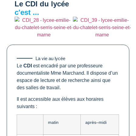
Le CDI du lycée
c'est ...
La vie au lycée
Le
CDI
est encadré par une professeure
documentaliste Mme Marchand. Il dispose d’un
espace de lecture et de recherche ainsi que
des salles de travail.
Il est accessible aux élèves aux horaires
suivants :
m
a
t
in
a
pr
è
s
–
m
idi